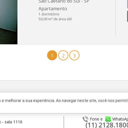
São Caetano do Sul - SP
Apartamento
1 dormitório
50,00 m² de área útil
1
2
3
Fale Conosco
Trabalhe Conosco
Faq
 melhorar a sua experiência. Ao navegar neste site, você nos permite
Fone
e
WhatsA
 - sala 1116
(11) 2128.180