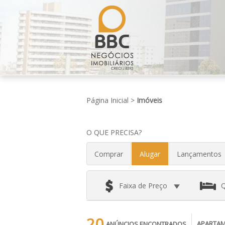
Página Inicial
>
Imóveis
O QUE PRECISA?
Comprar
Alugar
Lançamentos
Faixa de Preço
Q
20
APARTAM
ANÚNCIOS ENCONTRADOS